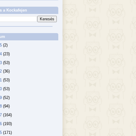
s a Kockafejen
vum
25
(2)
24
(23)
23
(53)
22
(36)
21
(53)
20
(53)
19
(52)
18
(94)
17
(164)
16
(193)
15
(171)