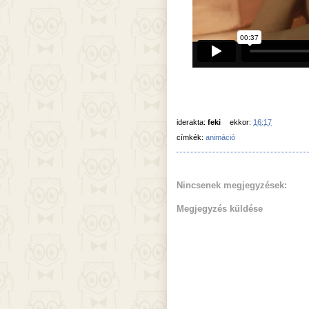
iderakta:
feki
ekkor:
16:17
címkék:
animáció
Nincsenek megjegyzések:
Megjegyzés küldése