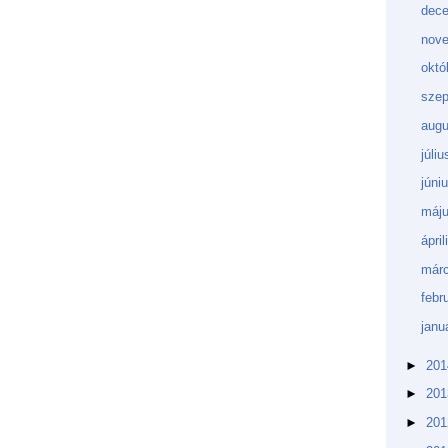
dec
nov
októ
sze
aug
júli
júni
máj
ápri
márc
febr
janu
►
20
►
20
►
20