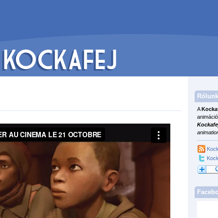
Rólunk
A
Kocka
animáció
Kockafe
animatio
Kock
Kock
Faceb