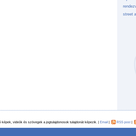
rendez
street a
Kockaf
Gön
Fek
tó képek, videók és szövegek a jogtulajdonosok tulajdonát képezik. |
Email
|
RSS post
|