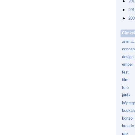
►
20
►
20
►
20
Címké
animác
concept
design
ember
fest
film
fotó
játék
képreg
kockafe
konzol
kreatív
rajz