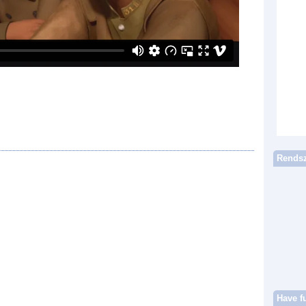
Rendsz
Have f