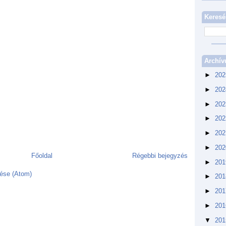
Keresé
Archí
►
20
►
20
►
20
►
20
►
20
►
20
Főoldal
Régebbi bejegyzés
►
20
ése (Atom)
►
20
►
20
►
20
▼
20