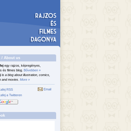
 / About us
fej
egy rajzos, képregényes,
s és filmes blog.
Bővebben »
j
is a blog about illustration, comics,
n and movies.
More »
Email
afej RSS
afej a Twitteren
ook