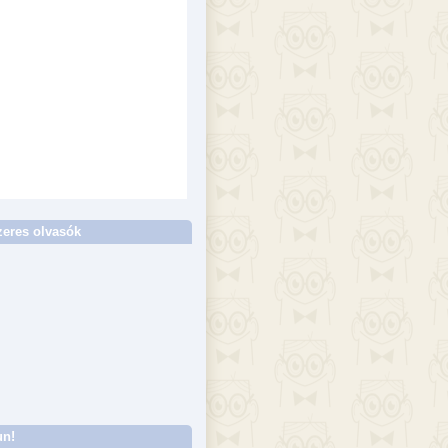
eres olvasók
un!