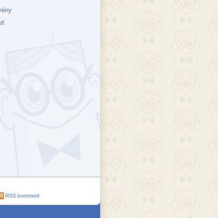
vény
rt
ejék
döcs blog
Szakik
ete blog
Vikinges
RSS komment