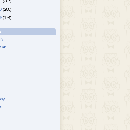
11
(207)
10
(200)
09
(174)
k
ió
 art
ény
j