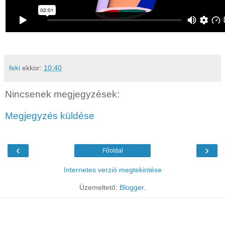
feki
ekkor:
10:40
Nincsenek megjegyzések:
Megjegyzés küldése
‹
›
Főoldal
Internetes verzió megtekintése
Üzemeltető:
Blogger
.