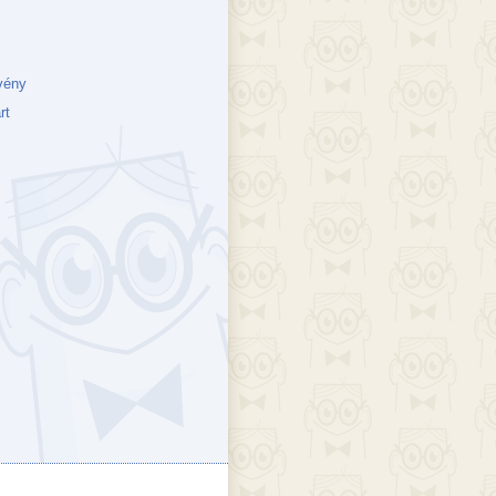
vény
rt
ejék
döcs blog
Szakik
ete blog
Vikinges