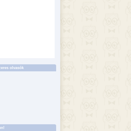
eres olvasók
un!