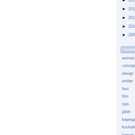
►
20
►
20
►
20
►
20
►
20
Címké
animác
concept
design
ember
fest
film
fotó
játék
képreg
kockafe
konzol