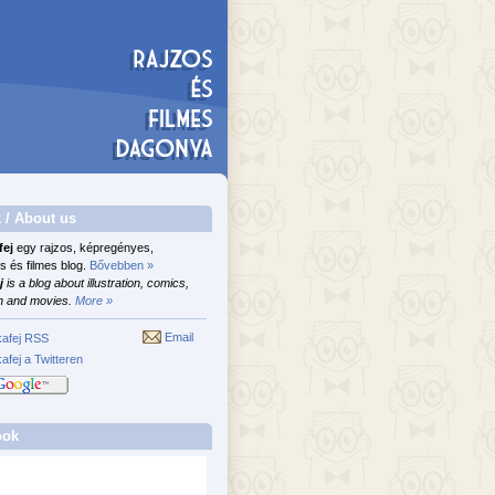
 / About us
fej
egy rajzos, képregényes,
s és filmes blog.
Bővebben »
j
is a blog about illustration, comics,
n and movies.
More »
Email
afej RSS
afej a Twitteren
ook