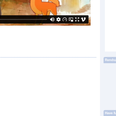
Rendsz
Have f