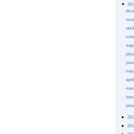
▼
20
dec
nov
októ
sze
aug
júli
júni
máj
ápri
márc
febr
janu
►
20
►
20