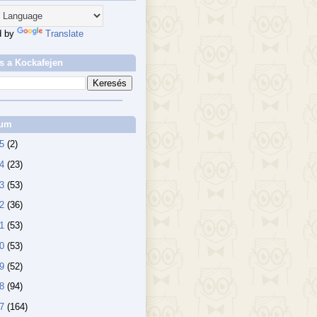
d by
Translate
s a Kockafejen
vum
25
(2)
24
(23)
23
(53)
22
(36)
21
(53)
20
(53)
19
(52)
18
(94)
17
(164)