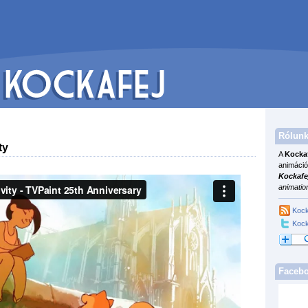
Rólunk
ty
A
Kocka
animáció
Kockafe
animatio
Kock
Kock
Faceb