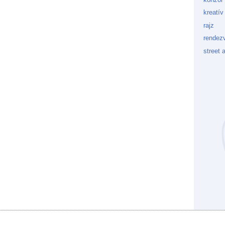
kreatív
rajz
rendez
street a
Kockaf
Gön
Fek