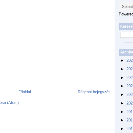
Powere
Keresé
Archí
►
20
►
20
►
20
►
20
Főoldal
Régebbi bejegyzés
►
20
ése (Atom)
►
20
►
20
►
20
►
20