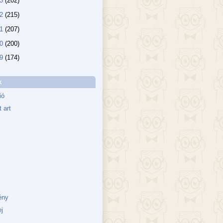
13
(202)
12
(215)
11
(207)
10
(200)
09
(174)
k
ió
 art
ény
j