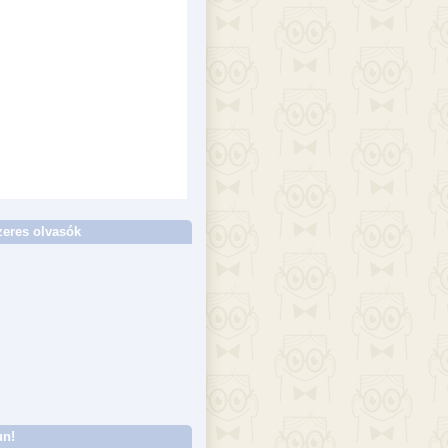
eres olvasók
un!