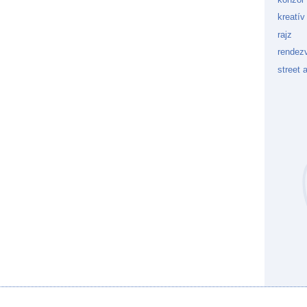
kreatív
rajz
rendez
street a
Kockaf
Gön
Fek