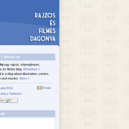
 / About us
fej
egy rajzos, képregényes,
s és filmes blog.
Bővebben »
j
is a blog about illustration, comics,
n and movies.
More »
Email
afej RSS
afej a Twitteren
ook