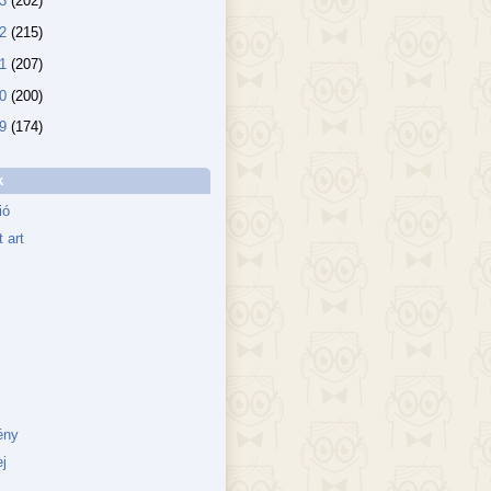
13
(202)
12
(215)
11
(207)
10
(200)
09
(174)
k
ió
 art
ény
j