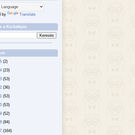
d by
Translate
s a Kockafejen
vum
25
(2)
24
(23)
23
(53)
22
(36)
21
(53)
20
(53)
19
(52)
18
(94)
17
(164)