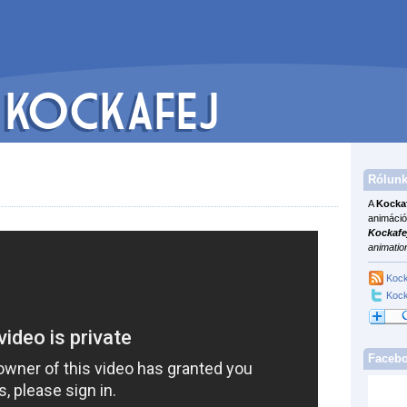
Rólunk
A
Kocka
animáció
Kockafe
animatio
Kock
Kock
Faceb