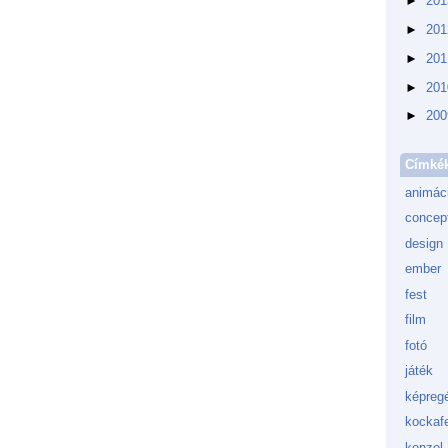
►
20
►
20
►
20
►
20
►
20
Címké
animác
concept
design
ember
fest
film
fotó
játék
képreg
kockafe
konzol