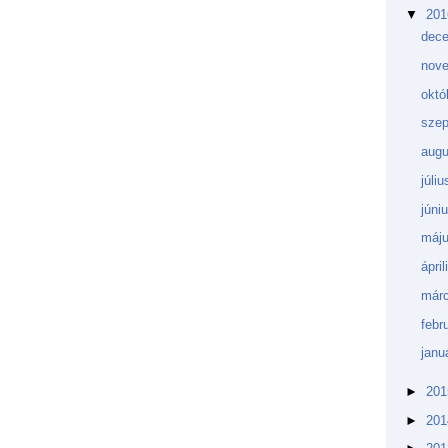
▼
20
dec
nov
októ
sze
aug
júli
júni
máj
ápri
márc
febr
janu
►
20
►
20