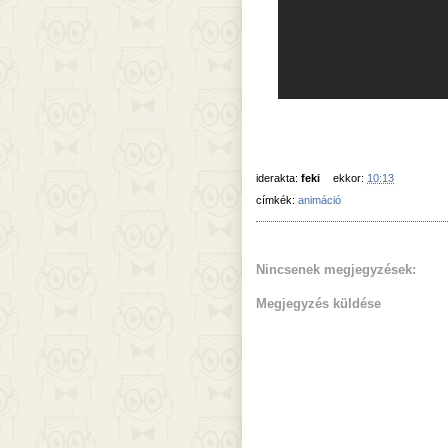
iderakta:
feki
ekkor:
10:13
címkék:
animáció
Nincsenek megjegyzések:
Megjegyzés küldése