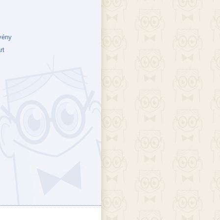
vény
rt
ejék
döcs blog
Szakik
ete blog
Vikinges