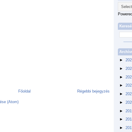
Powere
Keresé
Archí
►
20
►
20
►
20
►
20
Főoldal
Régebbi bejegyzés
►
20
ése (Atom)
►
20
►
20
►
20
►
20