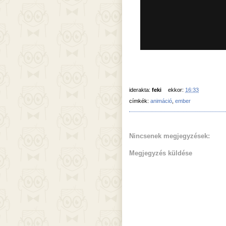
iderakta:
feki
ekkor:
16:33
címkék:
animáció
,
ember
Nincsenek megjegyzések:
Megjegyzés küldése