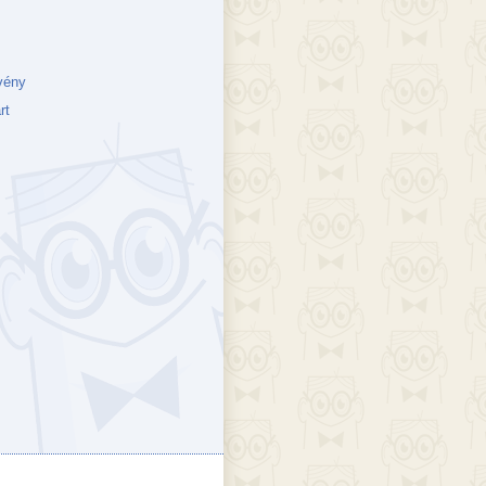
vény
rt
ejék
döcs blog
Szakik
ete blog
Vikinges