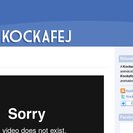
Rólunk
A
Kocka
animáció
Kockafe
animatio
Kock
Kock
Faceb