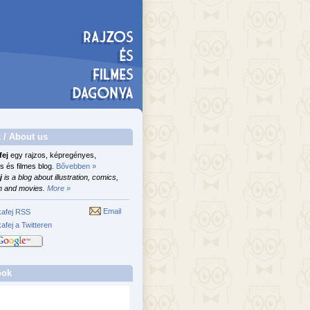
 / About us
fej
egy rajzos, képregényes,
s és filmes blog.
Bővebben »
j
is a blog about illustration, comics,
n and movies.
More »
Email
afej RSS
afej a Twitteren
ook