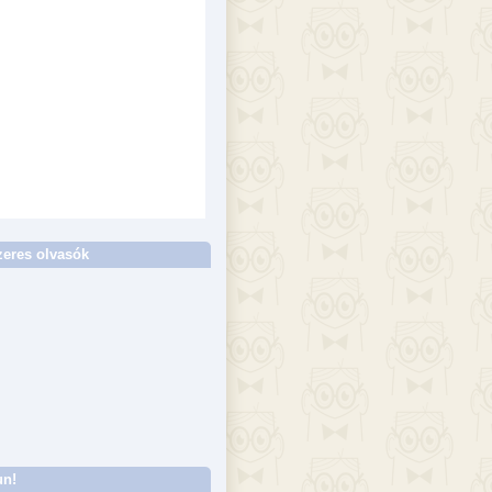
eres olvasók
un!