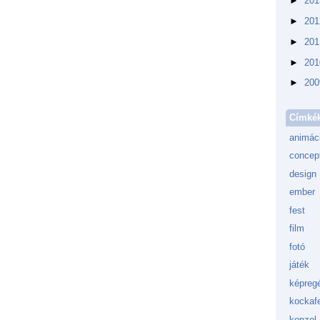
►
20
►
20
►
20
►
20
►
20
Címké
animác
concept
design
ember
fest
film
fotó
játék
képreg
kockafe
konzol