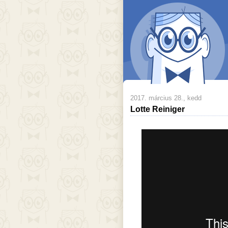
2017. március 28., kedd
Lotte Reiniger