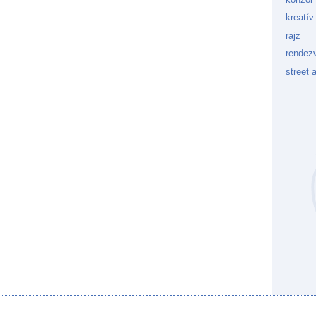
kreatív
rajz
rendez
street a
Kockaf
Gön
Fek