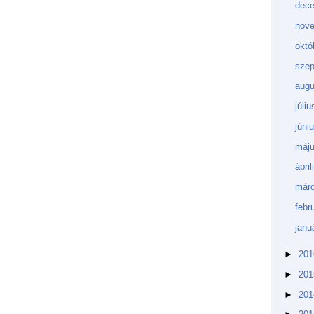
dec
nov
októ
sze
aug
júli
júni
máj
ápri
márc
febr
janu
►
20
►
20
►
20