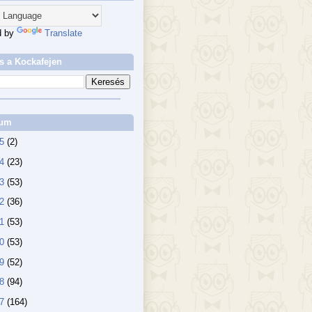
d by
Translate
s a Kockafejen
vum
25
(2)
24
(23)
23
(53)
22
(36)
21
(53)
20
(53)
19
(52)
18
(94)
17
(164)