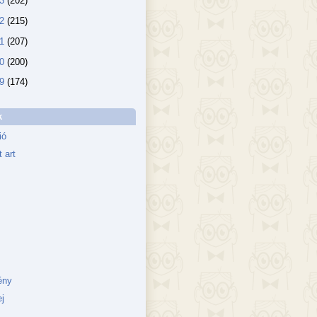
13
(202)
12
(215)
11
(207)
10
(200)
09
(174)
k
ió
 art
ény
j