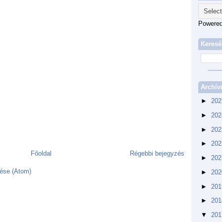
Powere
Keresé
Archí
►
20
►
20
►
20
►
20
Főoldal
Régebbi bejegyzés
►
20
ése (Atom)
►
20
►
20
►
20
▼
20