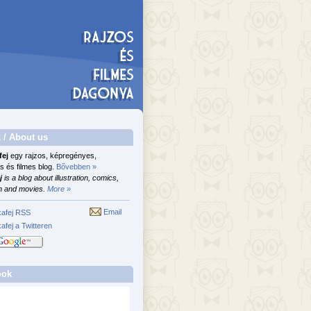
 / About us
fej
egy rajzos, képregényes,
s és filmes blog.
Bővebben »
j
is a blog about illustration, comics,
n and movies.
More »
Email
afej RSS
afej a Twitteren
ook