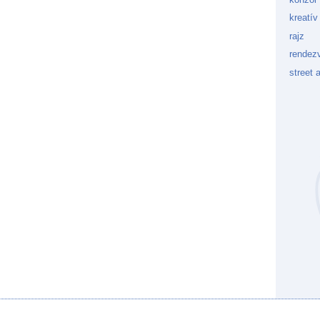
kreatív
rajz
rendez
street a
Kockaf
Gön
Fek