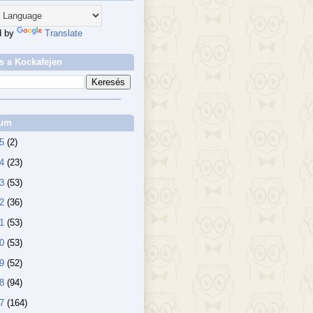
d by
Translate
s a Kockafejen
vum
25
(2)
24
(23)
23
(53)
22
(36)
21
(53)
20
(53)
19
(52)
18
(94)
17
(164)