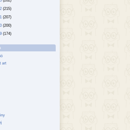
13
(202)
12
(215)
11
(207)
10
(200)
09
(174)
k
ió
 art
ény
j