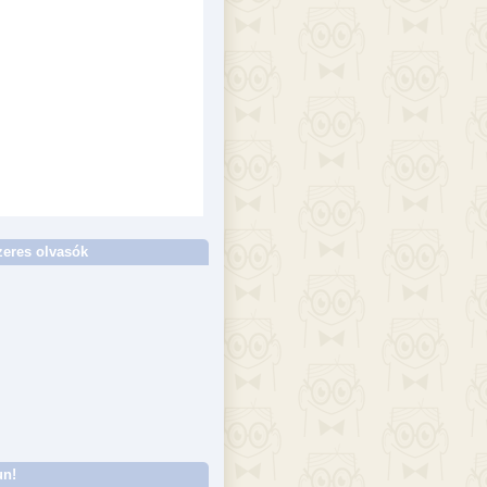
eres olvasók
un!