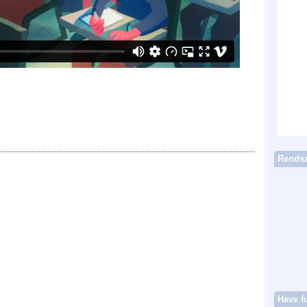
Rendsz
Have f