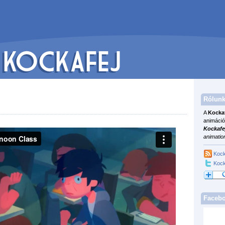
Rólunk
A
Kocka
animáció
Kockafe
animatio
Kock
Kock
Faceb