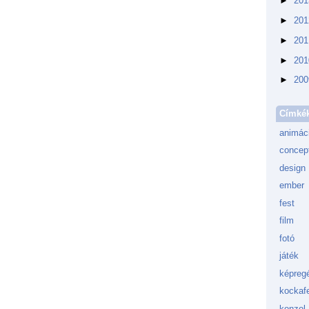
►
20
►
20
►
20
►
20
►
20
Címké
animác
concept
design
ember
fest
film
fotó
játék
képreg
kockafe
konzol