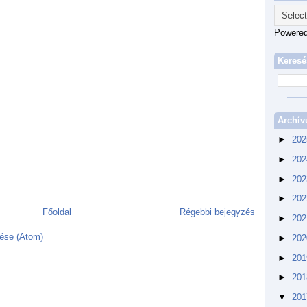
Powere
Keresé
Archí
►
20
►
20
►
20
►
20
Főoldal
Régebbi bejegyzés
►
20
ése (Atom)
►
20
►
20
►
20
▼
20