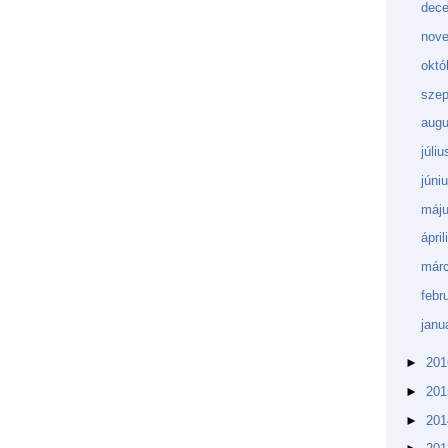
dec
nov
októ
sze
aug
júli
júni
máj
ápri
márc
febr
janu
►
20
►
20
►
20