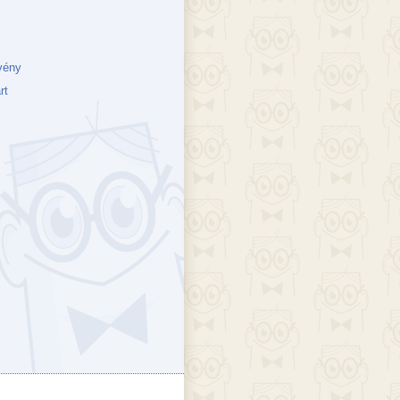
vény
rt
ejék
döcs blog
Szakik
ete blog
Vikinges