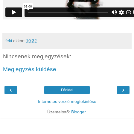
feki
ekkor:
10:32
Nincsenek megjegyzések:
Megjegyzés küldése
‹
›
Főoldal
Internetes verzió megtekintése
Üzemeltető:
Blogger
.