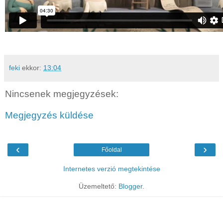
feki
ekkor:
13:04
Nincsenek megjegyzések:
Megjegyzés küldése
‹
›
Főoldal
Internetes verzió megtekintése
Üzemeltető:
Blogger
.