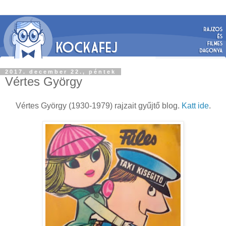
2017. december 22., péntek
Vértes György
Vértes György (1930-1979) rajzait gyűjtő blog.
Katt ide
.