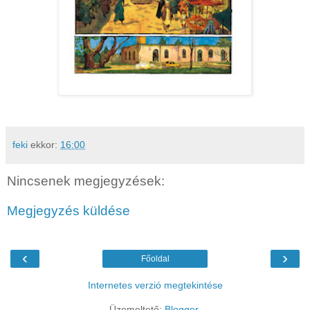
feki
ekkor:
16:00
Nincsenek megjegyzések:
Megjegyzés küldése
‹
›
Főoldal
Internetes verzió megtekintése
Üzemeltető:
Blogger
.