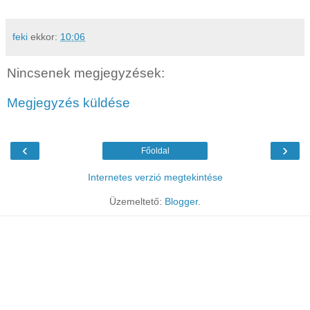
feki
ekkor:
10:06
Nincsenek megjegyzések:
Megjegyzés küldése
‹
›
Főoldal
Internetes verzió megtekintése
Üzemeltető:
Blogger
.