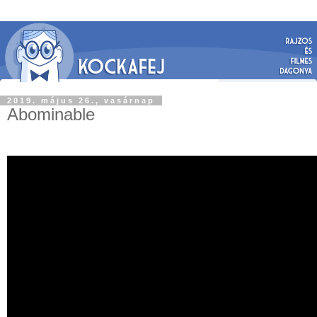
2019. május 26., vasárnap
Abominable