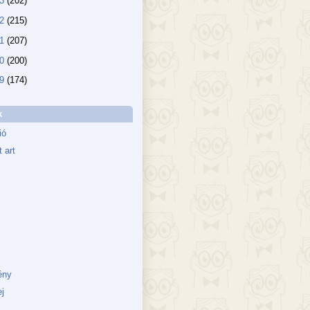
13
(202)
12
(215)
11
(207)
10
(200)
09
(174)
k
ió
 art
ény
j