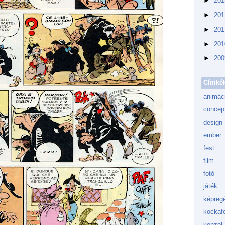
►
20
►
20
►
20
►
20
►
20
Címké
animác
concept
design
ember
fest
film
fotó
játék
képreg
kockafe
konzol