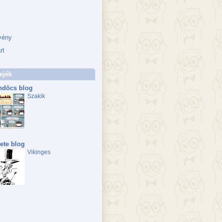
vény
rt
ejék
döcs blog
Szakik
ete blog
Vikinges