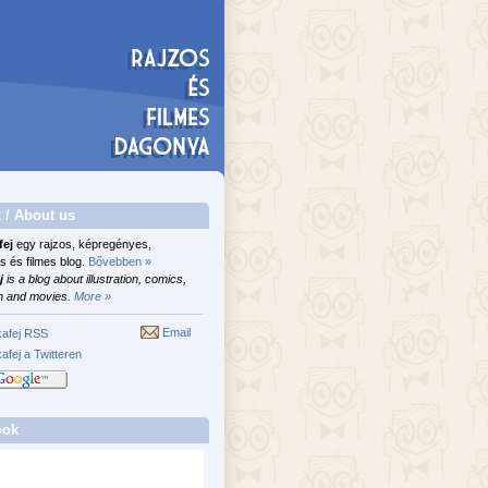
 / About us
fej
egy rajzos, képregényes,
s és filmes blog.
Bővebben »
j
is a blog about illustration, comics,
n and movies.
More »
Email
afej RSS
afej a Twitteren
ook