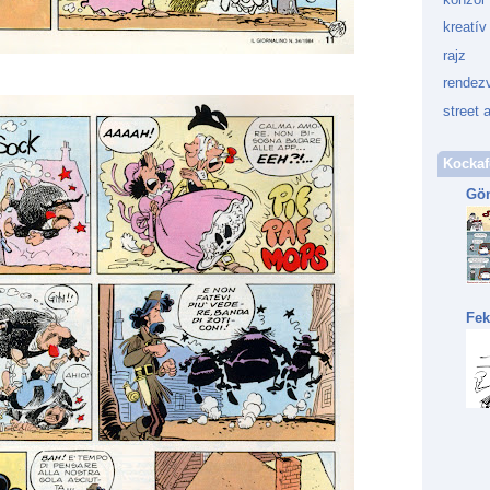
kreatív
rajz
rendez
street a
Kockaf
Gön
Fek