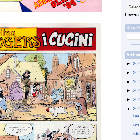
Powere
Keresé
Archí
►
20
►
20
►
20
►
20
►
20
▼
20
dec
nov
októ