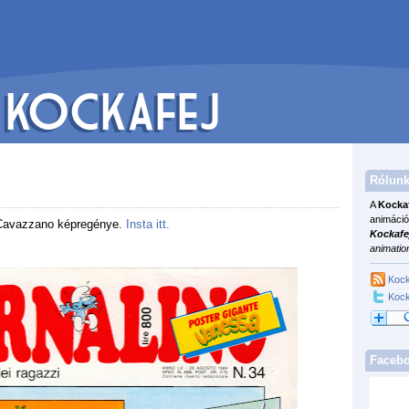
Rólunk
A
Kocka
animáció
Cavazzano képregénye.
Insta itt.
Kockafe
animatio
Kock
Kock
Faceb