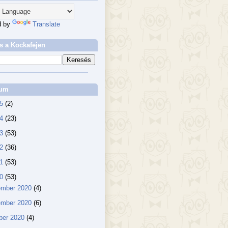
d by
Translate
s a Kockafejen
vum
25
(2)
24
(23)
23
(53)
22
(36)
21
(53)
20
(53)
ember 2020
(4)
ember 2020
(6)
ber 2020
(4)