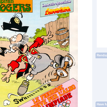
Rendsz
Have f