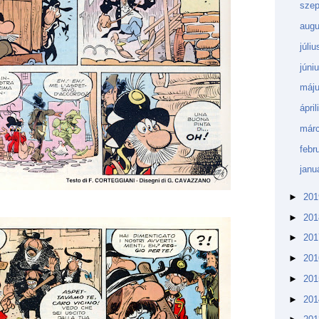
sze
aug
júli
júni
máj
ápri
márc
febr
janu
►
20
►
20
►
20
►
20
►
20
►
20