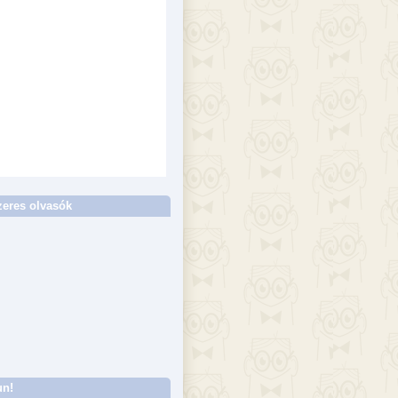
eres olvasók
un!