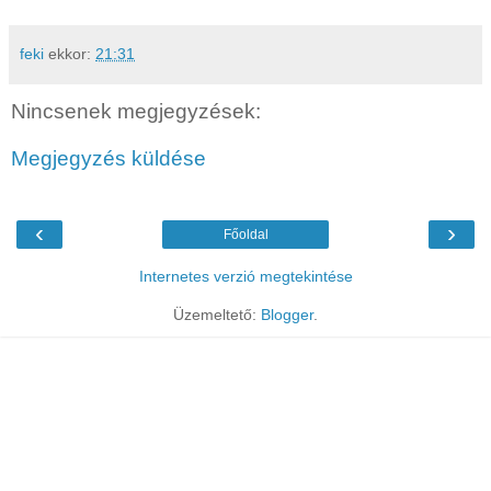
feki
ekkor:
21:31
Nincsenek megjegyzések:
Megjegyzés küldése
‹
›
Főoldal
Internetes verzió megtekintése
Üzemeltető:
Blogger
.