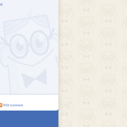
rt
ejék
döcs blog
Szakik
ete blog
Vikinges
RSS komment