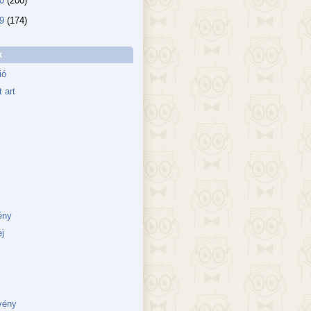
10
(200)
09
(174)
k
ió
 art
ény
j
vény