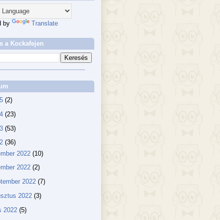
d by
Translate
s a Kockafejen
vum
25
(2)
24
(23)
23
(53)
22
(36)
ember 2022
(10)
ember 2022
(2)
ptember 2022
(7)
usztus 2022
(3)
us 2022
(5)