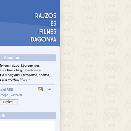
 / About us
fej
egy rajzos, képregényes,
s és filmes blog.
Bővebben »
j
is a blog about illustration, comics,
n and movies.
More »
Email
afej RSS
afej a Twitteren
ook