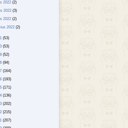
us 2022
(2)
us 2022
(3)
lis 2022
(2)
ius 2022
(2)
21
(53)
20
(53)
19
(52)
18
(94)
17
(164)
16
(193)
15
(171)
14
(136)
13
(202)
12
(215)
11
(207)