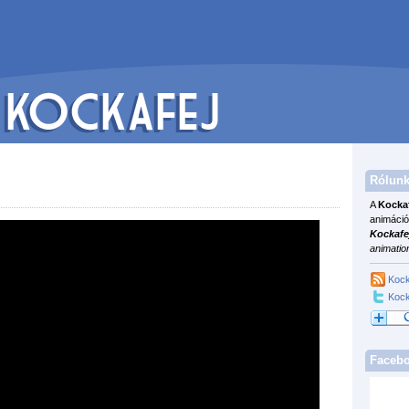
Rólunk
A
Kocka
animáció
Kockafe
animatio
Kock
Kock
Faceb