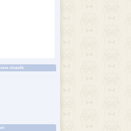
eres olvasók
un!