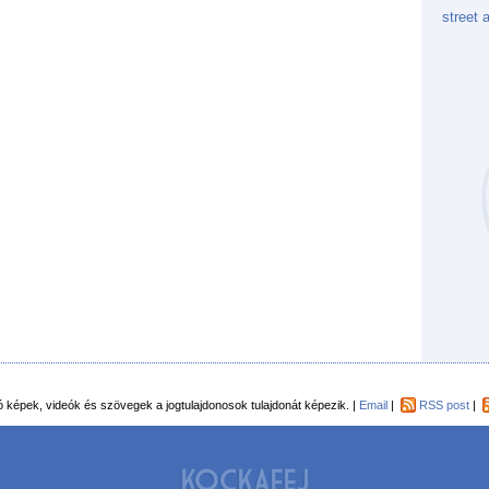
street a
Kockaf
Gön
Fek
tó képek, videók és szövegek a jogtulajdonosok tulajdonát képezik. |
Email
|
RSS post
|