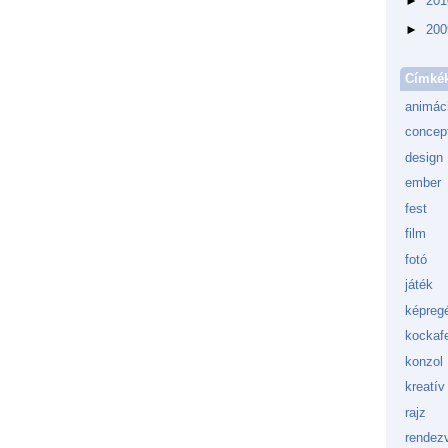
►
20
►
20
Címké
animác
concept
design
ember
fest
film
fotó
játék
képreg
kockafe
konzol
kreatív
rajz
rendez