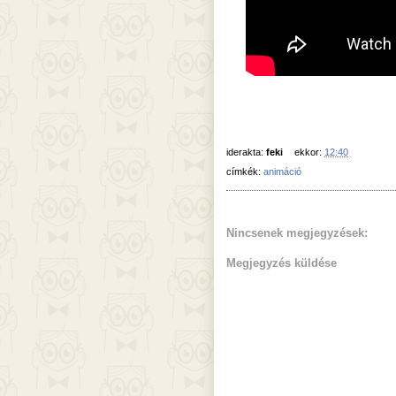
iderakta:
feki
ekkor:
12:40
címkék:
animáció
Nincsenek megjegyzések:
Megjegyzés küldése