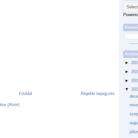
Powere
Keresé
Archí
►
20
►
20
►
20
▼
20
Főoldal
Régebbi bejegyzés
dec
ése (Atom)
nov
sze
aug
júli