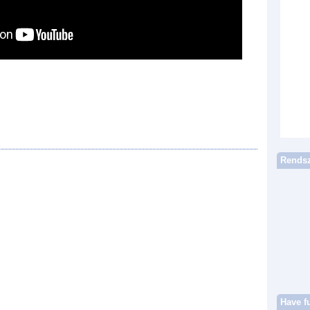
Rendsz
Have f