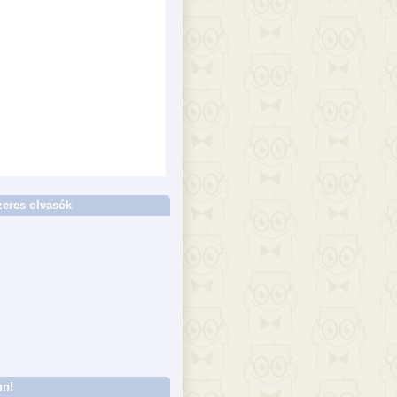
eres olvasók
un!