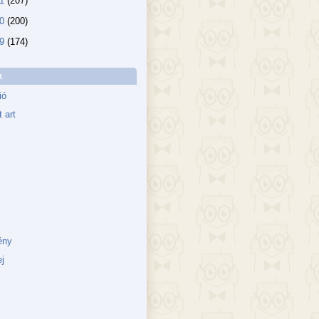
11
(207)
10
(200)
09
(174)
k
ió
 art
ény
j