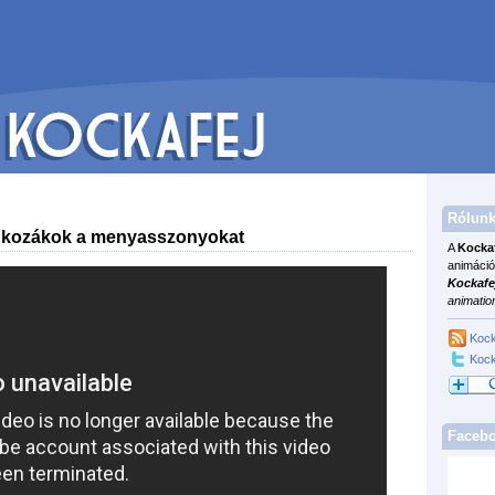
Rólunk
 kozákok a menyasszonyokat
A
Kocka
animáció
Kockafe
animatio
Kock
Kock
Faceb