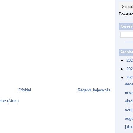
Powere
Keresé
Archí
►
20
►
20
▼
20
dec
Főoldal
Régebbi bejegyzés
nov
ése (Atom)
októ
sze
aug
júli