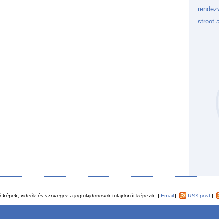
rendez
street a
Kockaf
Gön
Fek
tó képek, videók és szövegek a jogtulajdonosok tulajdonát képezik. |
Email
|
RSS post
|