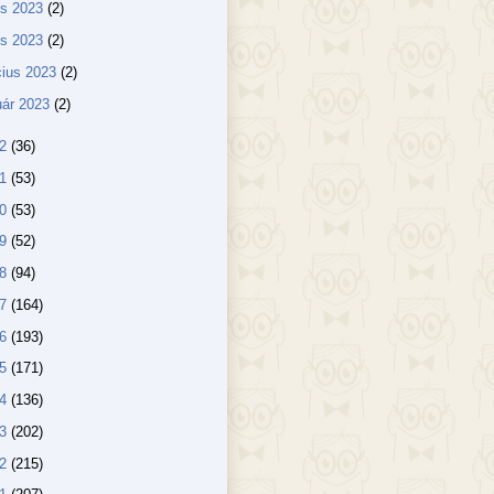
us 2023
(2)
lis 2023
(2)
ius 2023
(2)
uár 2023
(2)
22
(36)
21
(53)
20
(53)
19
(52)
18
(94)
17
(164)
16
(193)
15
(171)
14
(136)
13
(202)
12
(215)