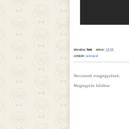
iderakta:
feki
ekkor:
18:59
címkék:
animáció
Nincsenek megjegyzések:
Megjegyzés küldése