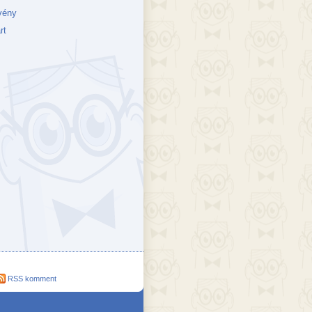
vény
rt
ejék
döcs blog
Szakik
ete blog
Vikinges
RSS komment