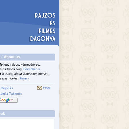
 / About us
fej
egy rajzos, képregényes,
s és filmes blog.
Bővebben »
j
is a blog about illustration, comics,
n and movies.
More »
Email
afej RSS
afej a Twitteren
ook