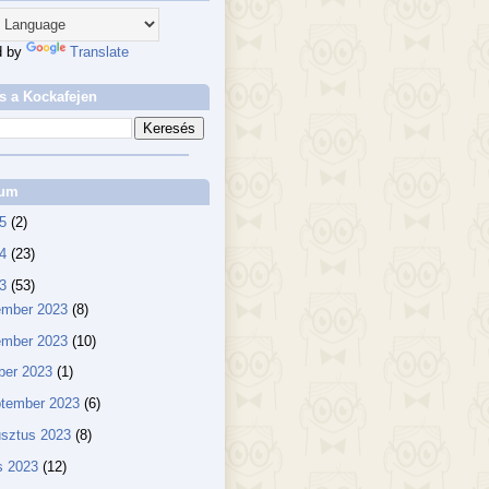
d by
Translate
s a Kockafejen
vum
25
(2)
24
(23)
23
(53)
ember 2023
(8)
ember 2023
(10)
ber 2023
(1)
ptember 2023
(6)
usztus 2023
(8)
us 2023
(12)