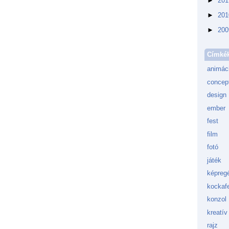
►
20
►
20
►
20
Címké
animác
concept
design
ember
fest
film
fotó
játék
képreg
kockafe
konzol
kreatív
rajz