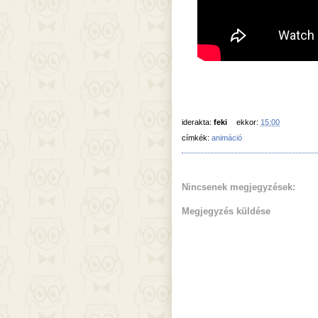
iderakta:
feki
ekkor:
15:00
címkék:
animáció
Nincsenek megjegyzések:
Megjegyzés küldése