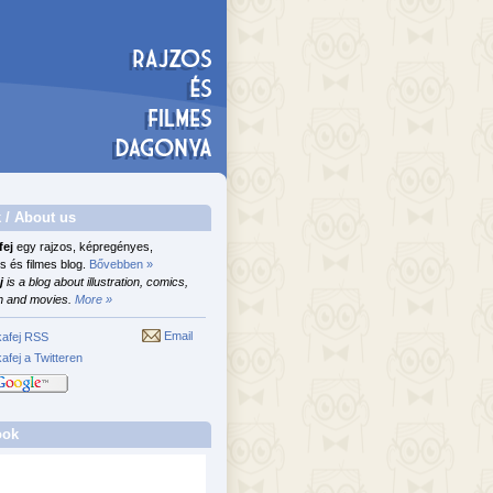
 / About us
fej
egy rajzos, képregényes,
s és filmes blog.
Bővebben »
j
is a blog about illustration, comics,
n and movies.
More »
Email
afej RSS
afej a Twitteren
ook