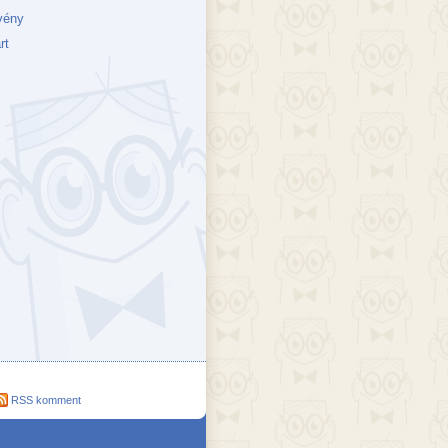
vény
rt
ejék
döcs blog
Szakik
ete blog
Vikinges
RSS komment