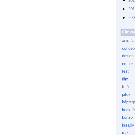
►
20
►
20
►
20
Címké
animác
concept
design
ember
fest
film
fotó
játék
képreg
kockafe
konzol
kreatív
rajz