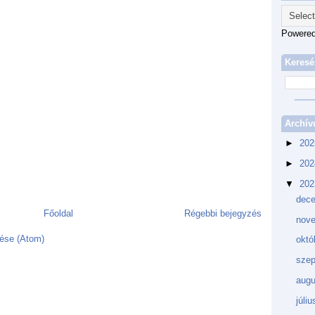
Powere
Keresé
Archí
►
20
►
20
▼
20
dec
Főoldal
Régebbi bejegyzés
nov
ése (Atom)
októ
sze
aug
júli