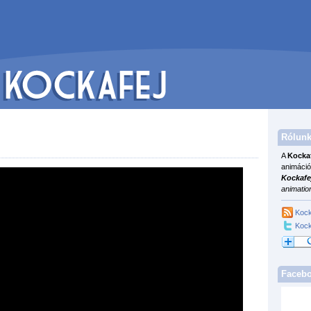
Rólunk
A
Kocka
animáció
Kockafe
animatio
Kock
Kock
Faceb