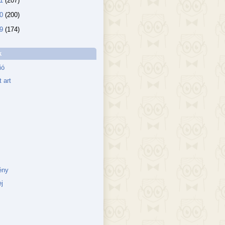
11
(207)
10
(200)
09
(174)
k
ió
 art
ény
j