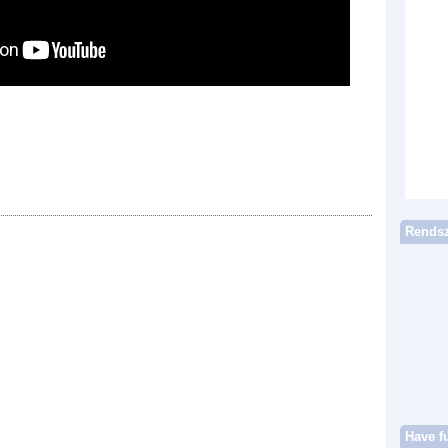
Rendsz
Have f