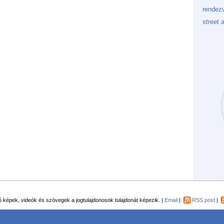
rendez
street a
Kockaf
Gön
Fek
tó képek, videók és szövegek a jogtulajdonosok tulajdonát képezik. |
Email
|
RSS post
|