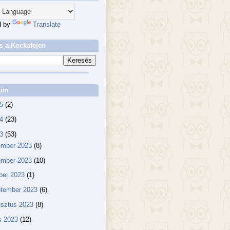
d by
Translate
s a Kockafejen
vum
25
(2)
24
(23)
23
(53)
ember 2023
(8)
ember 2023
(10)
ber 2023
(1)
ptember 2023
(6)
usztus 2023
(8)
us 2023
(12)