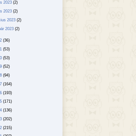
us 2023
(2)
lis 2023
(2)
ius 2023
(2)
uár 2023
(2)
22
(36)
21
(53)
20
(53)
19
(52)
18
(94)
17
(164)
16
(193)
15
(171)
14
(136)
13
(202)
12
(215)