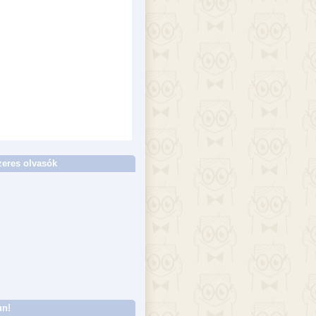
eres olvasók
un!