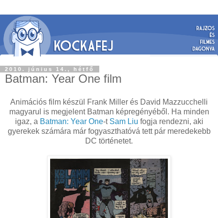
2010. június 14., hétfő
Batman: Year One film
Animációs film készül Frank Miller és David Mazzucchelli
magyarul is megjelent Batman képregényéből. Ha minden
igaz, a
Batman: Year One
-t
Sam Liu
fogja rendezni, aki
gyerekek számára már fogyaszthatóvá tett pár meredekebb
DC történetet.