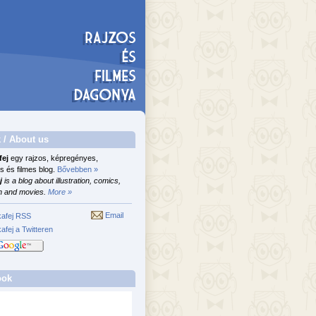
 / About us
fej
egy rajzos, képregényes,
s és filmes blog.
Bővebben »
j
is a blog about illustration, comics,
n and movies.
More »
Email
afej RSS
afej a Twitteren
ook