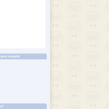
eres olvasók
un!