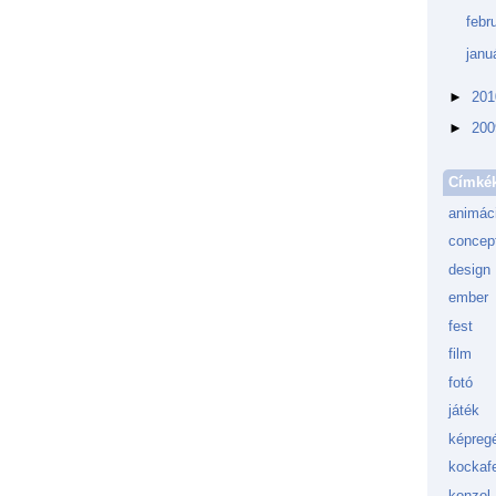
febr
janu
►
20
►
20
Címké
animác
concept
design
ember
fest
film
fotó
játék
képreg
kockafe
konzol