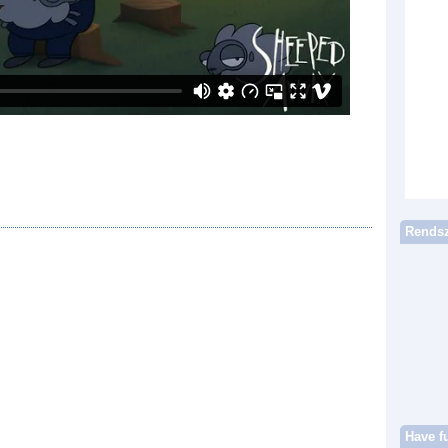
Rendsz
Have f