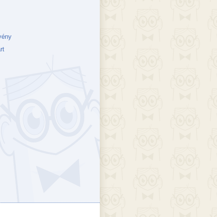
vény
rt
ejék
döcs blog
Szakik
ete blog
Vikinges