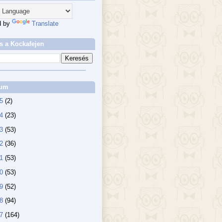
d by
Translate
s a Kockafejen
vum
25
(2)
24
(23)
23
(53)
22
(36)
21
(53)
20
(53)
19
(52)
18
(94)
17
(164)