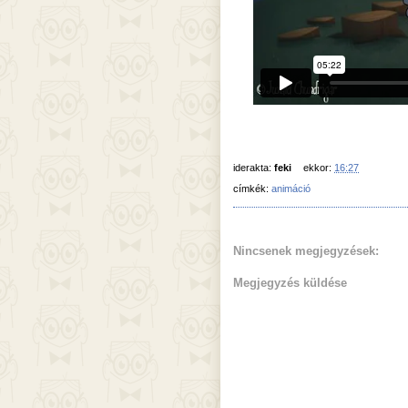
iderakta:
feki
ekkor:
16:27
címkék:
animáció
Nincsenek megjegyzések:
Megjegyzés küldése