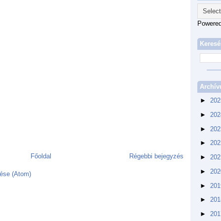
Powere
Keresé
Archí
►
20
►
20
►
20
►
20
Főoldal
Régebbi bejegyzés
►
20
►
20
ése (Atom)
►
20
►
20
►
20