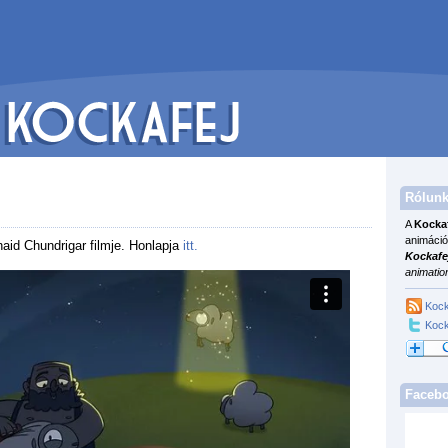
Rólunk
A
Kocka
animáció
aid Chundrigar filmje. Honlapja
itt
.
Kockafe
animatio
Kock
Kock
Faceb