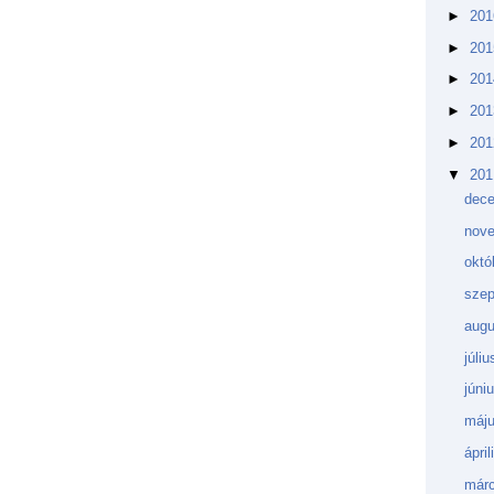
►
20
►
20
►
20
►
20
►
20
▼
20
dec
nov
októ
sze
augu
júli
júni
máj
ápri
márc