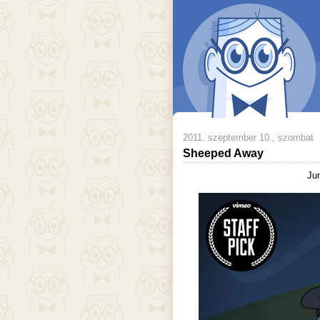
2011. szeptember 10., szombat
Sheeped Away
Jun