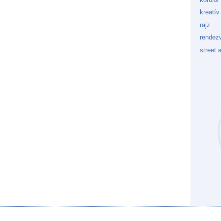
kreatív
rajz
rendez
street a
Kockaf
Gön
Fek