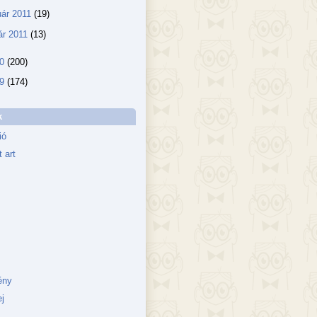
uár 2011
(19)
ár 2011
(13)
10
(200)
09
(174)
k
ió
 art
ény
j