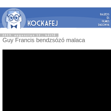
2013. augusztus 12., hétfő
Guy Francis bendzsózó malaca