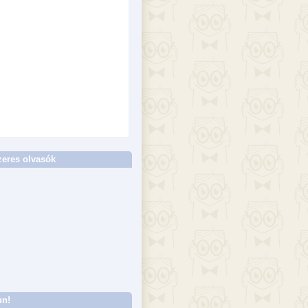
eres olvasók
un!