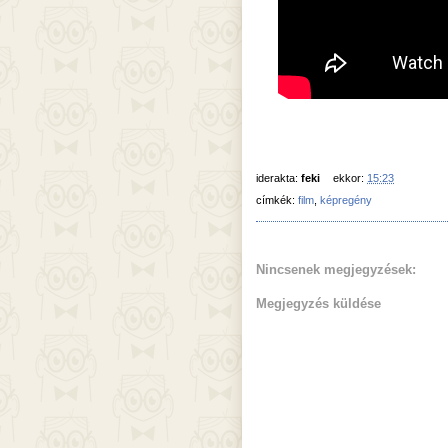
iderakta:
feki
ekkor:
15:23
címkék:
film
,
képregény
Nincsenek megjegyzések:
Megjegyzés küldése