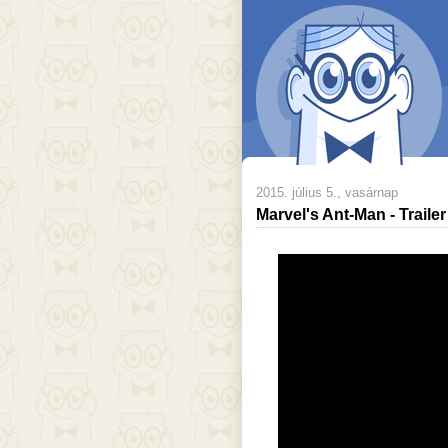
2015. július 5., vasárnap
Marvel's Ant-Man - Trailer