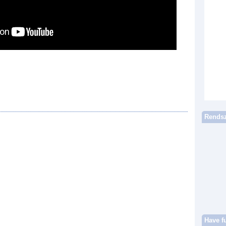
Rendsz
Have f