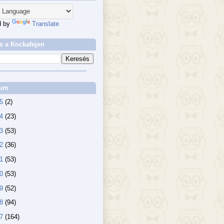
d by
Translate
s a Kockafejen
vum
25
(2)
24
(23)
23
(53)
22
(36)
21
(53)
20
(53)
19
(52)
18
(94)
17
(164)