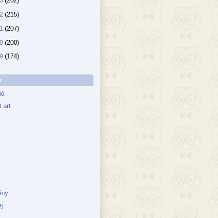
13
(202)
12
(215)
11
(207)
10
(200)
09
(174)
k
ió
 art
ény
j