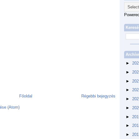
Powere
Keresé
Archí
►
20
►
20
►
20
►
20
Főoldal
Régebbi bejegyzés
►
20
ése (Atom)
►
20
►
20
►
20
►
20