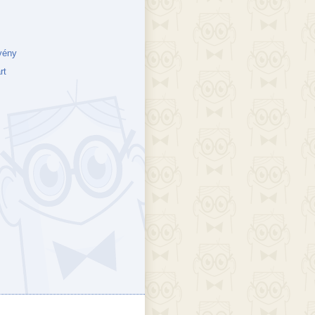
vény
rt
ejék
döcs blog
Szakik
ete blog
Vikinges