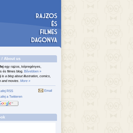
 / About us
fej
egy rajzos, képregényes,
s és filmes blog.
Bővebben »
j
is a blog about illustration, comics,
n and movies.
More »
Email
afej RSS
afej a Twitteren
ook