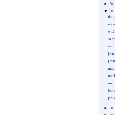
►
20
▼
20
dec
nov
októ
sze
aug
júli
júni
máj
ápri
márc
febr
janu
►
20