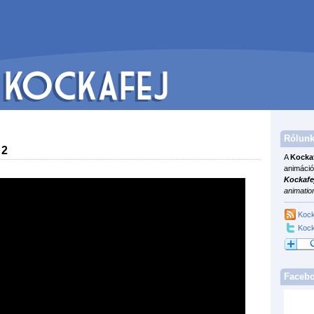
Rólunk
 2
A
Kocka
animáció
Kockafe
animatio
Kock
Kock
Faceb