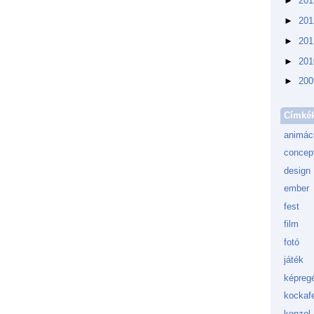
►
20
►
20
►
20
►
20
►
20
Címké
animác
concept
design
ember
fest
film
fotó
játék
képreg
kockafe
konzol