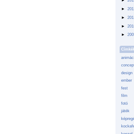
►
20
►
20
►
20
►
20
►
20
Címké
animác
concept
design
ember
fest
film
fotó
játék
képreg
kockafe
konzol