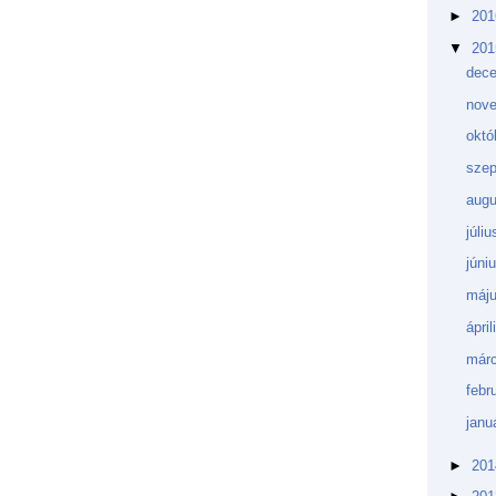
►
20
▼
20
dec
nov
októ
sze
aug
júli
júni
máj
ápri
márc
febr
janu
►
20