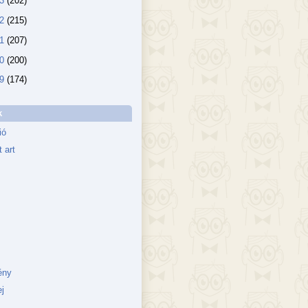
13
(202)
12
(215)
11
(207)
10
(200)
09
(174)
k
ió
 art
ény
j