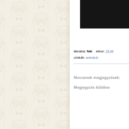
iderakta:
feki
ekkor:
15:44
címkék:
animáció
Nincsenek megjegyzések:
Megjegyzés küldése