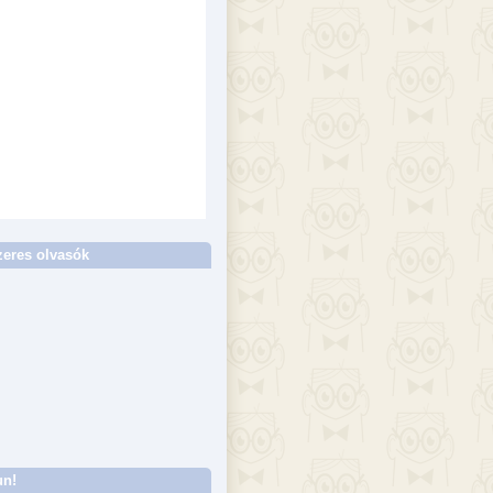
eres olvasók
un!