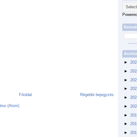
Powere
Keresé
Archí
►
20
►
20
►
20
►
20
Főoldal
Régebbi bejegyzés
►
20
ése (Atom)
►
20
►
20
►
20
►
20