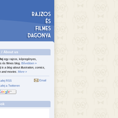
 / About us
fej
egy rajzos, képregényes,
s és filmes blog.
Bővebben »
j
is a blog about illustration, comics,
n and movies.
More »
Email
afej RSS
afej a Twitteren
ook