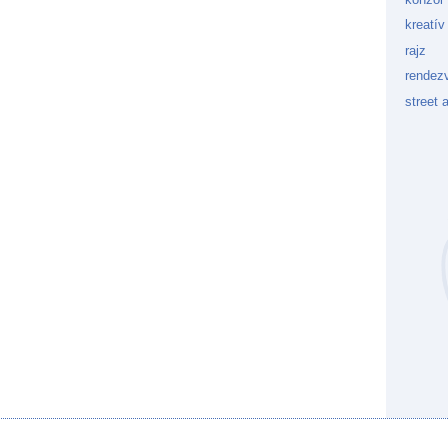
kreatív
rajz
rendez
street a
Kockaf
Gön
Fek