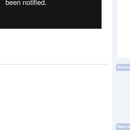
Rendsz
Have f