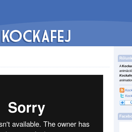
Rólunk
A
Kocka
animáció
Kockafe
animatio
Kock
Kock
Faceb