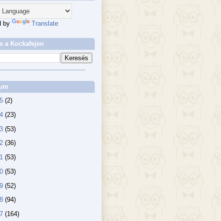
d by
Translate
s a Kockafejen
vum
25
(2)
24
(23)
23
(53)
22
(36)
21
(53)
20
(53)
19
(52)
18
(94)
17
(164)