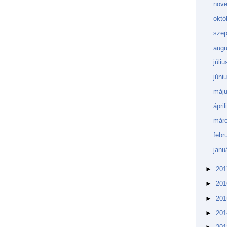
nov
októ
sze
aug
júli
júni
máj
ápri
márc
febr
janu
►
20
►
20
►
20
►
20