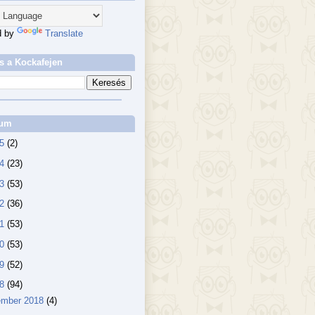
d by
Translate
s a Kockafejen
vum
25
(2)
24
(23)
23
(53)
22
(36)
21
(53)
20
(53)
19
(52)
18
(94)
ember 2018
(4)