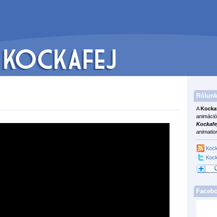
Rólunk
A
Kocka
animáció
Kockafe
animatio
Kock
Kock
Faceb