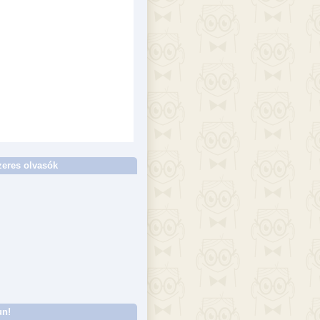
eres olvasók
un!