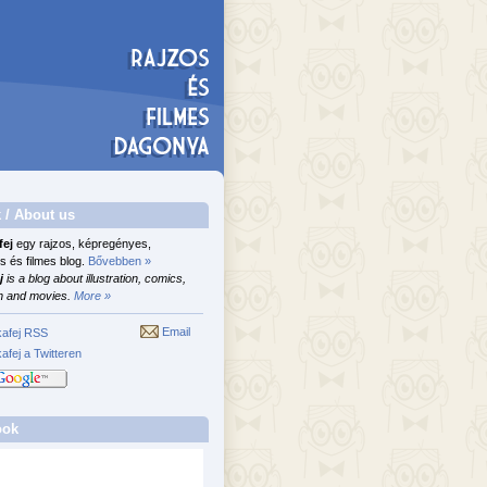
 / About us
fej
egy rajzos, képregényes,
s és filmes blog.
Bővebben »
j
is a blog about illustration, comics,
n and movies.
More »
Email
afej RSS
afej a Twitteren
ook