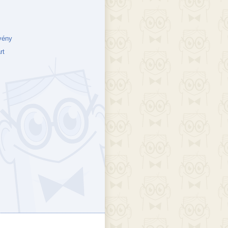
vény
rt
ejék
döcs blog
Szakik
ete blog
Vikinges