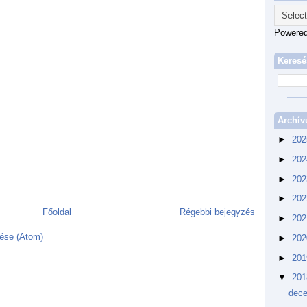
Powere
Keresé
Archí
►
20
►
20
►
20
►
20
Főoldal
Régebbi bejegyzés
►
20
ése (Atom)
►
20
►
20
▼
20
dec