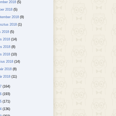
ember 2018
(5)
ber 2018
(5)
ptember 2018
(9)
usztus 2018
(1)
us 2018
(5)
us 2018
(14)
us 2018
(8)
lis 2018
(10)
ius 2018
(14)
uár 2018
(8)
ár 2018
(11)
17
(164)
16
(193)
15
(171)
14
(136)