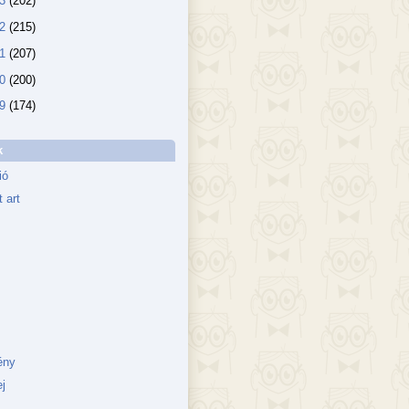
13
(202)
12
(215)
11
(207)
10
(200)
09
(174)
k
ió
 art
ény
j