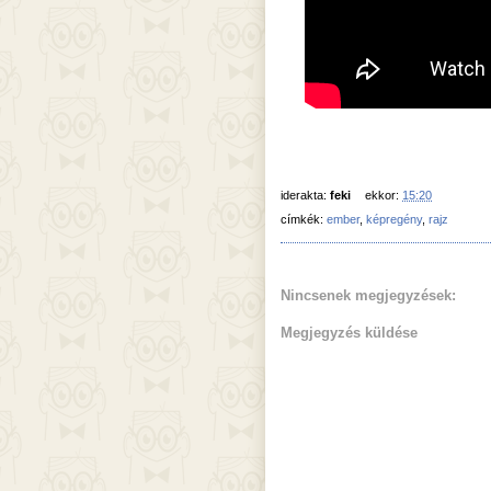
iderakta:
feki
ekkor:
15:20
címkék:
ember
,
képregény
,
rajz
Nincsenek megjegyzések:
Megjegyzés küldése