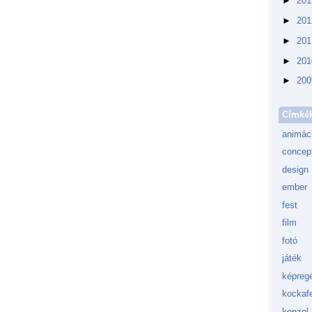
►
20
►
20
►
20
►
20
►
20
Címké
animác
concept
design
ember
fest
film
fotó
játék
képreg
kockafe
konzol