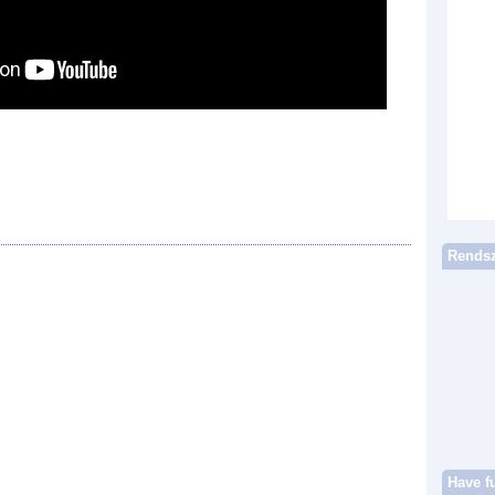
Rendsz
Have f