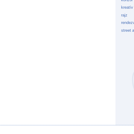
kreatív
rajz
rendez
street a
Kockaf
Gön
Fek