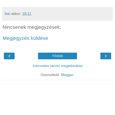
feki
ekkor:
18:11
Nincsenek megjegyzések:
Megjegyzés küldése
‹
›
Főoldal
Internetes verzió megtekintése
Üzemeltető:
Blogger
.